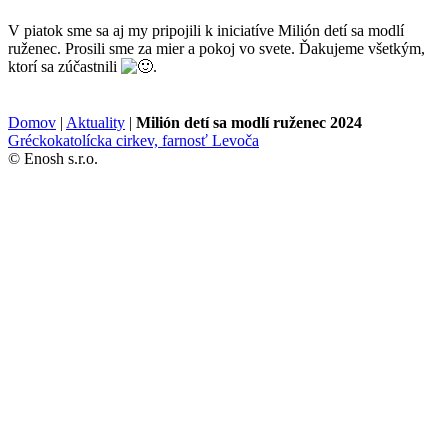
V piatok sme sa aj my pripojili k iniciatíve Milión detí sa modlí
ruženec. Prosili sme za mier a pokoj vo svete. Ďakujeme všetkým,
ktorí sa zúčastnili
.
Domov
|
Aktuality
|
Milión detí sa modlí ruženec 2024
Gréckokatolícka cirkev, farnosť Levoča
© Enosh s.r.o.